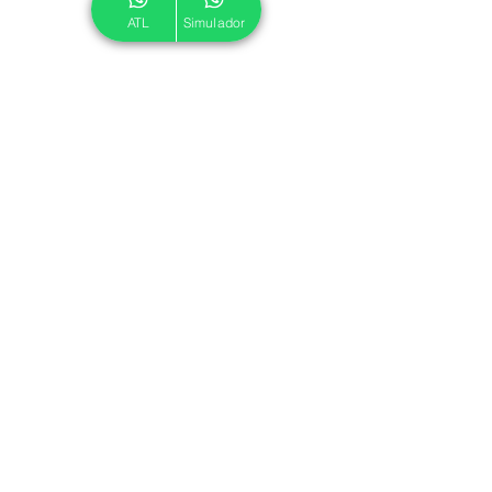
ATL
Simulador
© 2024 ATL.
Criado por
Pegadas Digitais
.
Política de Cookies
|
Política de Privacidade
Associe-se