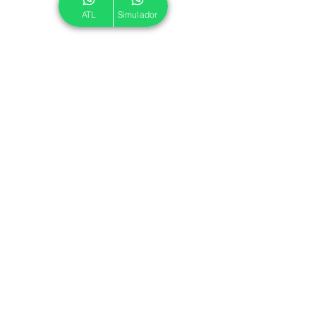
ATL
Simulador
© 2024 ATL.
Criado por
Pegadas Digitais
.
Política de Cookies
|
Política de Privacidade
Associe-se