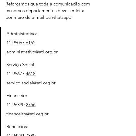
Reforçamos que toda a comunicação com 
os nossos departamentos deve ser feita 
por meio de e-mail ou whatsapp.
Administrativo:
11 95067 
6152
administrativo@atl.org.br
Serviço Social:
11 95677 
4618
servico.social@atl.org.br
Financeiro:
11 96390 
2756
financeiro@atl.org.br
Benefícios:
11 94291 
7880