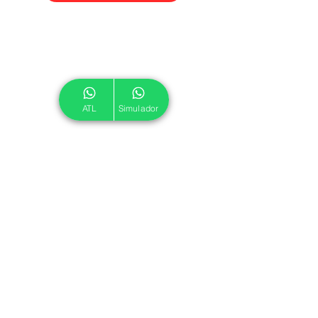
ATL
Simulador
© 2024 ATL.
Criado por
Pegadas Digitais
.