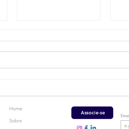
Campanha do Agasalho:
LAT
Faça uma doação!
US$
rec
Home
Associe-se
Emai
Sobre