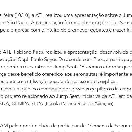
-feira (10/10), a ATL realizou uma apresentação sobre o Jum
 São Paulo. A participação foi uma das atrações da “Sema
 pela empresa com o intuito de promover debates e trazer i
a ATL, Fabiano Paes, realizou a apresentação, desenvolvida p
ociação: Copl. Paulo Spyer. De acordo com Paes, a participaç
ter pontos relevantes do Jump Seat. “Pudemos abordar ques
ça desse benefício oferecido aos aeronautas, é importante e
s para uma utilização segura desse assento”, explica.
u com um público composto por dezenas de pilotos da empre
projeto relacionado ao Jump Seat, iniciativa da ATL em pa
A, CENIPA e EPA (Escola Paranaense de Aviação).
AM pela oportunidade de participar da “Semana da Seguranç