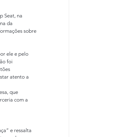
p Seat, na 
na da 
nformações sobre 
or ele e pelo 
ão foi 
tões 
star atento a 
sa, que 
rceria com a 
a” e ressalta 