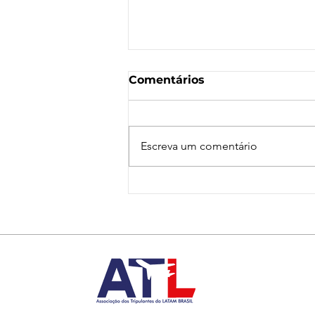
Comentários
Escreva um comentário
Nota de Repúdio:
Agressão a Aeroviárias
da LATAM em GRU