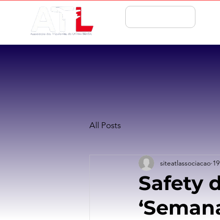
ASSOCIE-SE
All Posts
siteatlassociacao
19
Safety 
‘Seman