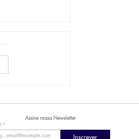
AM reporta lucro de
 576 milhões e
orde de passageiros
Assine nossa Newsletter
l
*
Inscrever