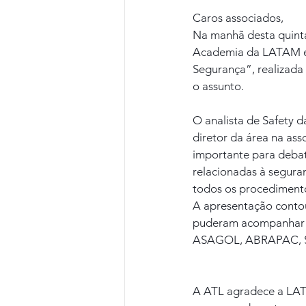
Caros associados,
Na manhã desta quinta
Academia da LATAM em
Segurança”, realizada
o assunto.
O analista de Safety d
diretor da área na ass
importante para deba
relacionadas à seguran
todos os procedimento
A apresentação conto
puderam acompanhar o 
ASAGOL, ABRAPAC, SN
A ATL agradece a LAT