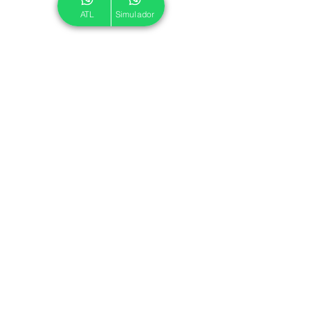
ATL
Simulador
© 2024 ATL.
Criado por
Pegadas Digitais
.
Política de Cookies
|
Política de Privacidade
Associe-se