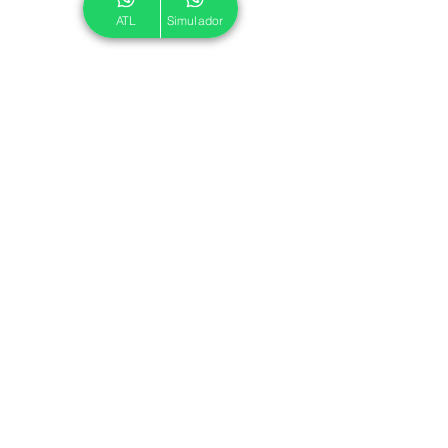
ATL
Simulador
© 2024 ATL.
Criado por
Pegadas Digitais
.
Política de Cookies
|
Política de Privacidade
Associe-se