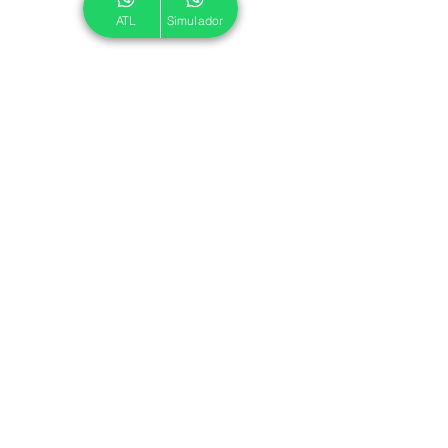
ATL
Simulador
© 2024 ATL.
Criado por
Pegadas Digitais
.
Política de Cookies
|
Política de Privacidade
Associe-se