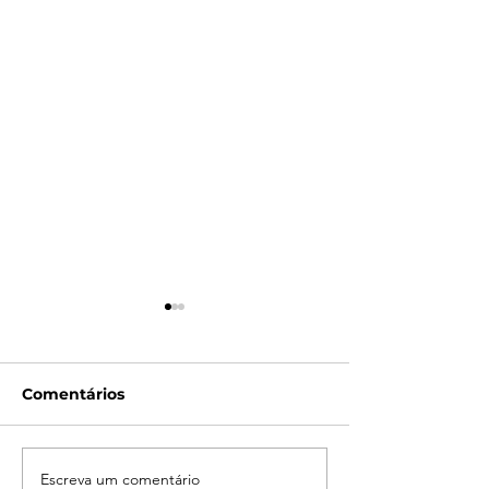
Comentários
Escreva um comentário
Campanha do
LATAM reporta