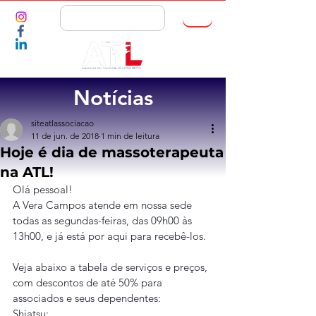
ASSOCIE-SE
Notícias
siteatlassociacao
11 de jun. de 2018
1 min de leitura
Hoje é dia de massoterapeuta
na ATL!
Olá pessoal!
A Vera Campos atende em nossa sede 
todas as segundas-feiras, das 09h00 às 
13h00, e já está por aqui para recebê-los.
Veja abaixo a tabela de serviços e preços, 
com descontos de até 50% para 
associados e seus dependentes:
Shiatsu: