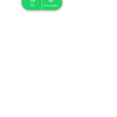
ATL
Simulador
© 2024 ATL.
Criado por
Pegadas Digitais
.
Política de Cookies
|
Política de Privacidade
Associe-se