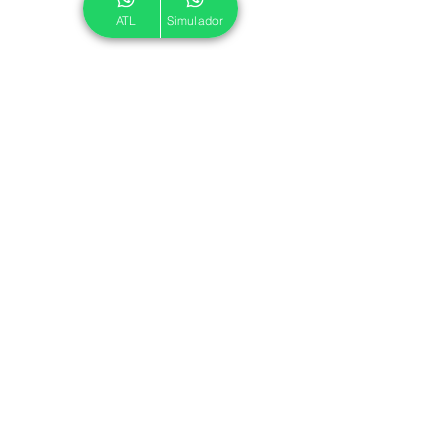
ATL
Simulador
© 2024 ATL.
Criado por
Pegadas Digitais
.
Política de Cookies
|
Política de Privacidade
Associe-se