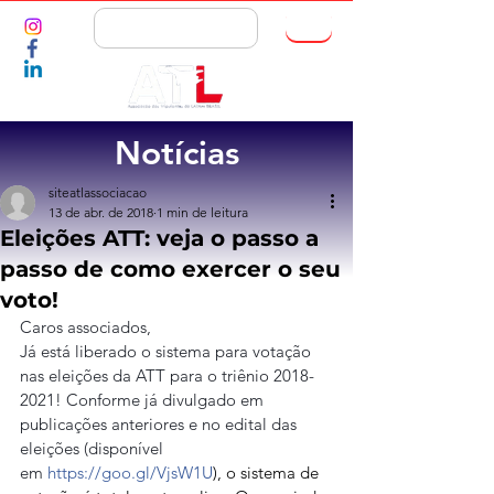
ASSOCIE-SE
Notícias
siteatlassociacao
13 de abr. de 2018
1 min de leitura
Eleições ATT: veja o passo a
passo de como exercer o seu
voto!
Caros associados,
Já está liberado o sistema para votação 
nas eleições da ATT para o triênio 2018-
2021! Conforme já divulgado em 
publicações anteriores e no edital das 
eleições (disponível 
em 
https://goo.gl/VjsW1U
), o sistema de 