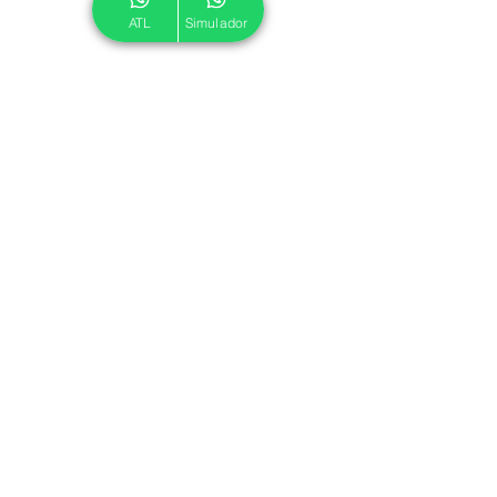
ATL
Simulador
© 2024 ATL.
Criado por
Pegadas Digitais
.
Política de Cookies
|
Política de Privacidade
Associe-se