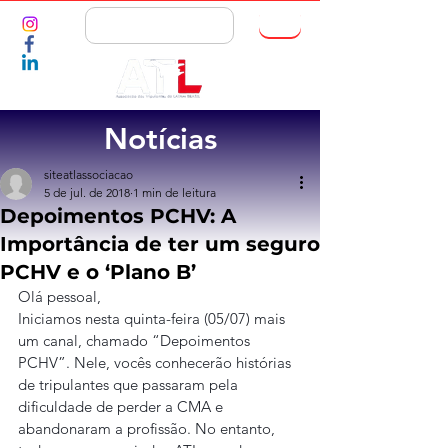
ASSOCIE-SE
Notícias
siteatlassociacao
5 de jul. de 2018
1 min de leitura
Depoimentos PCHV: A
Importância de ter um seguro
PCHV e o ‘Plano B’
Olá pessoal,
Iniciamos nesta quinta-feira (05/07) mais 
um canal, chamado “Depoimentos 
PCHV”. Nele, vocês conhecerão histórias 
de tripulantes que passaram pela 
dificuldade de perder a CMA e 
abandonaram a profissão. No entanto, 