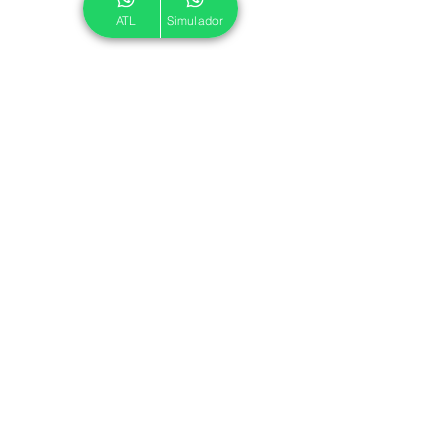
ATL
Simulador
© 2024 ATL.
Criado por
Pegadas Digitais
.
Política de Cookies
|
Política de Privacidade
Associe-se