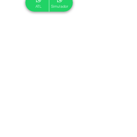
ATL
Simulador
© 2024 ATL.
Criado por
Pegadas Digitais
.
Política de Cookies
|
Política de Privacidade
Associe-se