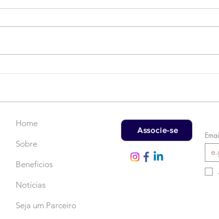
Campanha do Agasalho:
LAT
Faça uma doação!
US$
rec
Home
Associe-se
Emai
Sobre
Benefícios
Notícias
Seja um Parceiro