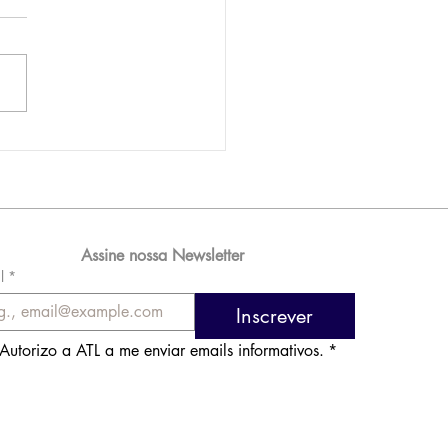
AM reporta lucro de
 576 milhões e
orde de passageiros
Assine nossa Newsletter
l
*
Inscrever
Autorizo a ATL a me enviar emails informativos.
*