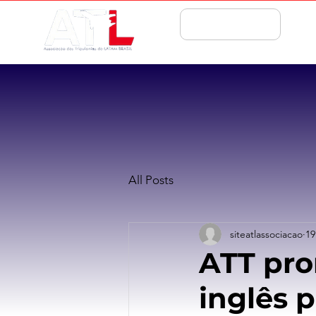
ASSOCIE-SE
All Posts
siteatlassociacao
19
ATT pro
inglês 