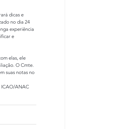
rá dicas e 
zado no dia 24 
onga experiência 
icar e 
om elas, ele 
liação. O Cmte. 
em suas notas no 
 da ICAO/ANAC 