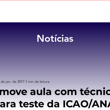
Home
Sobre
Benefícios
Notícias
 de jan. de 2017
1 min de leitura
move aula com técni
para teste da ICAO/A