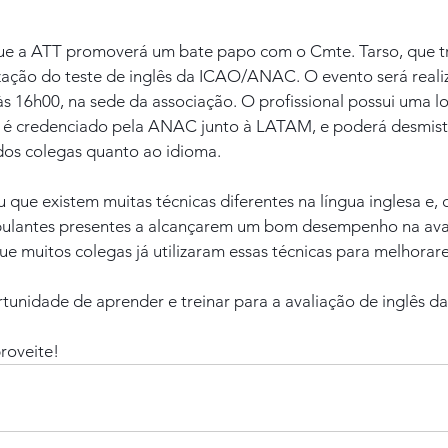
e a ATT promoverá um bate papo com o Cmte. Tarso, que tra
ização do teste de inglês da ICAO/ANAC. O evento será reali
às 16h00, na sede da associação. O profissional possui uma l
 é credenciado pela ANAC junto à LATAM, e poderá desmistif
 dos colegas quanto ao idioma.
ue existem muitas técnicas diferentes na língua inglesa e, c
ipulantes presentes a alcançarem um bom desempenho na ava
ue muitos colegas já utilizaram essas técnicas para melhorar
tunidade de aprender e treinar para a avaliação de inglês
roveite!