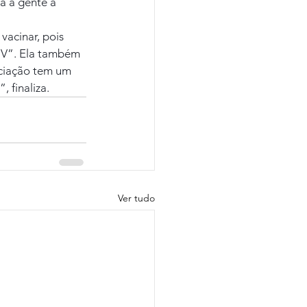
a a gente a 
acinar, pois 
HPV”. Ela também 
ociação tem um 
 finaliza.
Ver tudo