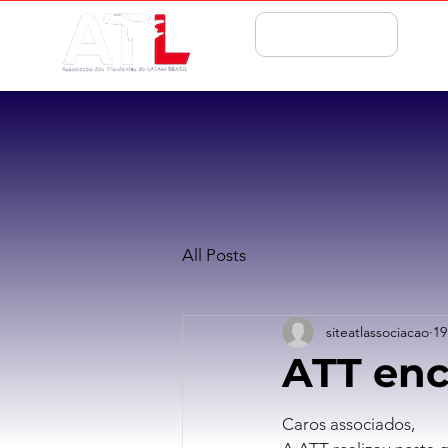
ASSOCIE-SE
All Posts
siteatlassociacao
19
ATT enc
Caros associados,