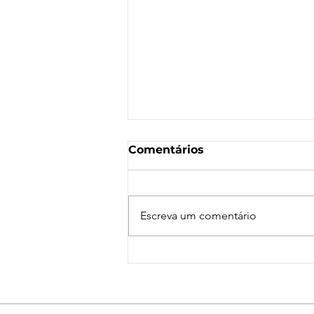
Comentários
Escreva um comentário
Nota de Repúdio:
Agressão a Aeroviárias
da LATAM em GRU