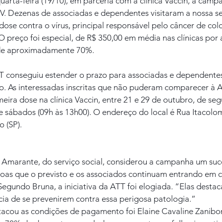
uarta-feira (19/10), em parceria com a clínica Vaccin, a camp
V. Dezenas de associadas e dependentes visitaram a nossa se
dose contra o vírus, principal responsável pelo câncer de colo
O preço foi especial, de R$ 350,00 em média nas clínicas por
de aproximadamente 70%.
TT conseguiu estender o prazo para associadas e dependentes
ro. As interessadas inscritas que não puderam comparecer à 
eira dose na clínica Vaccin, entre 21 e 29 de outubro, de se
e sábados (09h às 13h00). O endereço do local é Rua Itacolomi,
o (SP).
Amarante, do serviço social, considerou a campanha um suc
as que o previsto e os associados continuam entrando em c
Segundo Bruna, a iniciativa da ATT foi elogiada. “Elas desta
cia de se prevenirem contra essa perigosa patologia.”
acou as condições de pagamento foi Elaine Cavaline Zanibon