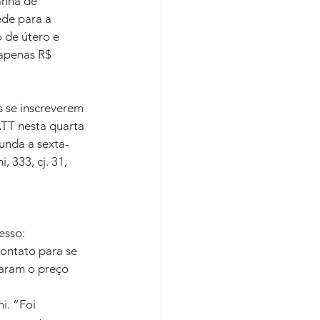
anha de 
de para a 
 de útero e 
 apenas R$ 
 se inscreverem 
ATT nesta quarta 
gunda a sexta-
 333, cj. 31, 
esso: 
ontato para se 
caram o preço 
i. “Foi 