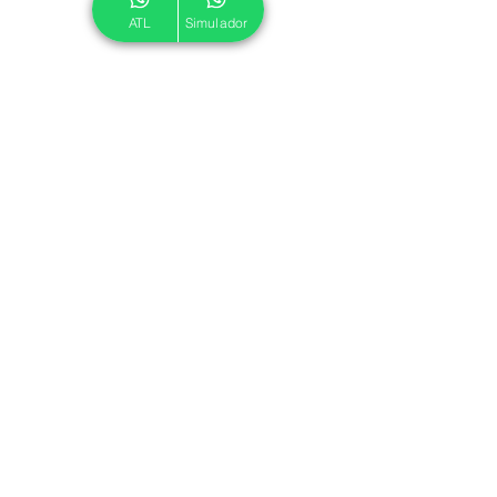
ATL
Simulador
© 2024 ATL.
Criado por
Pegadas Digitais
.
Política de Cookies
|
Política de Privacidade
Associe-se