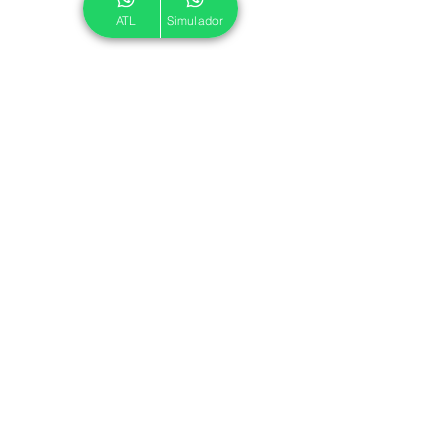
ATL
Simulador
© 2024 ATL.
Criado por
Pegadas Digitais
.
Política de Cookies
|
Política de Privacidade
Associe-se