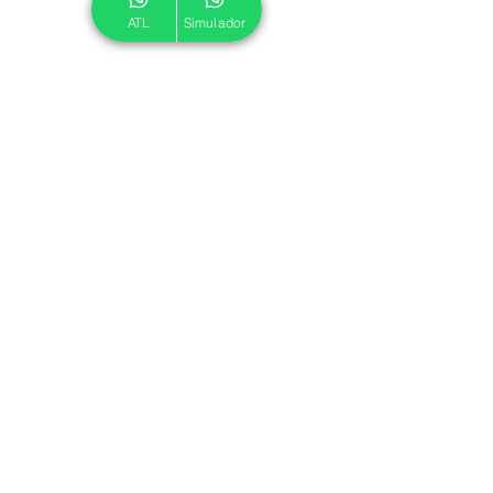
ATL
Simulador
© 2024 ATL.
Criado por
Pegadas Digitais
.
Política de Cookies
|
Política de Privacidade
Associe-se