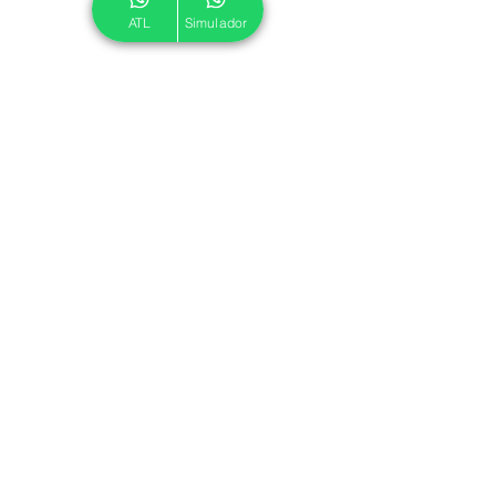
ATL
Simulador
© 2024 ATL.
Criado por
Pegadas Digitais
.
Política de Cookies
|
Política de Privacidade
Associe-se