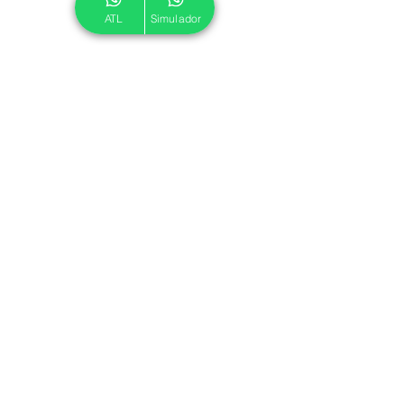
ATL
Simulador
© 2024 ATL.
Criado por
Pegadas Digitais
.
Política de Cookies
|
Política de Privacidade
Associe-se