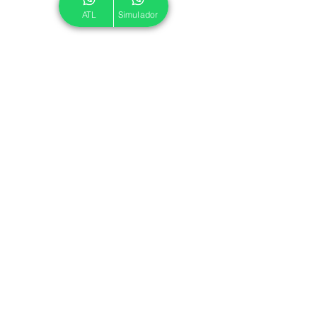
ATL
Simulador
© 2024 ATL.
Criado por
Pegadas Digitais
.
Política de Cookies
|
Política de Privacidade
Associe-se