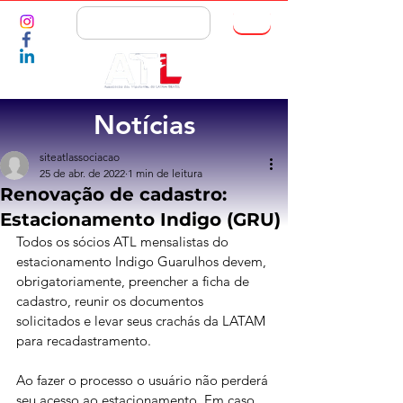
ASSOCIE-SE
Notícias
siteatlassociacao
25 de abr. de 2022
1 min de leitura
Renovação de cadastro:
Estacionamento Indigo (GRU)
Todos os sócios ATL mensalistas do 
estacionamento Indigo Guarulhos devem, 
obrigatoriamente, preencher a ficha de 
cadastro, reunir os documentos 
solicitados e levar seus crachás da LATAM 
para recadastramento.
Ao fazer o processo o usuário não perderá 
seu acesso ao estacionamento. Em caso 