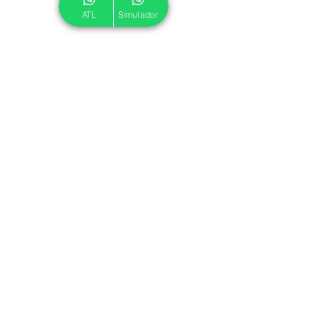
ATL
Simulador
© 2024 ATL.
Criado por
Pegadas Digitais
.
Política de Cookies
|
Política de Privacidade
Associe-se