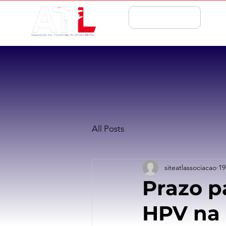
ASSOCIE-SE
All Posts
siteatlassociacao
19
Prazo p
HPV na 