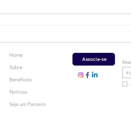
Campanha do Agasalho:
LAT
Faça uma doação!
US$
rec
Home
Associe-se
Emai
Sobre
Benefícios
Notícias
Seja um Parceiro