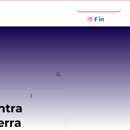
Notícias
Seja um Parceiro
ntra
erra