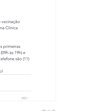
 vacinação 
na Clínica 
s primeiras 
(09h às 19h) e 
telefone são (11) 
o!