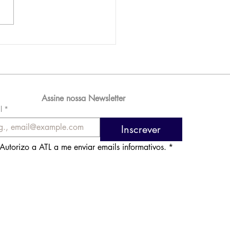
AM reporta lucro de
 576 milhões e
orde de passageiros
Assine nossa Newsletter
l
*
Inscrever
Autorizo a ATL a me enviar emails informativos.
*