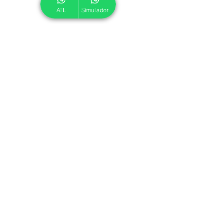
ATL
Simulador
© 2024 ATL.
Criado por
Pegadas Digitais
.
Política de Cookies
|
Política de Privacidade
Associe-se