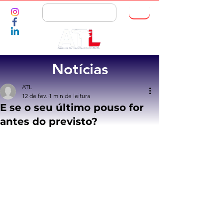
ASSOCIE-SE
Notícias
ATL
12 de fev.
1 min de leitura
E se o seu último pouso for
antes do previsto?