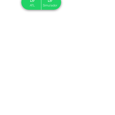
ATL
Simulador
© 2024 ATL.
Criado por
Pegadas Digitais
.
Política de Cookies
|
Política de Privacidade
Associe-se