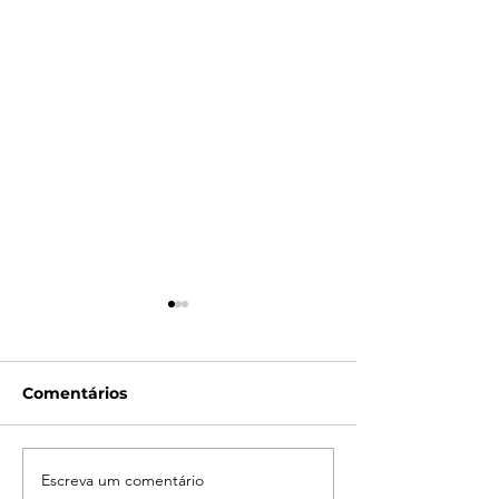
Comentários
Escreva um comentário
Campanha do
LATAM reporta