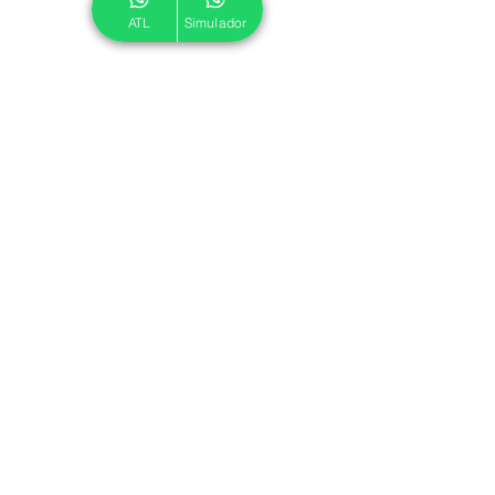
ATL
Simulador
© 2024 ATL.
Criado por
Pegadas Digitais
.
Política de Cookies
|
Política de Privacidade
Associe-se