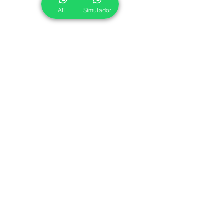
ATL
Simulador
© 2024 ATL.
Criado por
Pegadas Digitais
.
Política de Cookies
|
Política de Privacidade
Associe-se