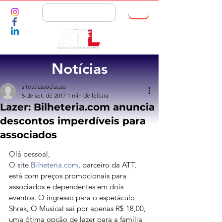
ASSOCIE-SE
Notícias
siteatlassociacao
5 de set. de 2017
1 min de leitura
Lazer: Bilheteria.com anuncia
descontos imperdíveis para
associados
Olá pessoal,
O site 
Bilheteria.com
, parceiro da ATT, 
está com preços promocionais para 
associados e dependentes em dois 
eventos. O ingresso para o espetáculo 
Shrek, O Musical sai por apenas R$ 18,00, 
uma ótima opção de lazer para a família 