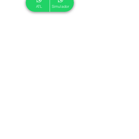
ATL
Simulador
© 2024 ATL.
Criado por
Pegadas Digitais
.
Política de Cookies
|
Política de Privacidade
Associe-se