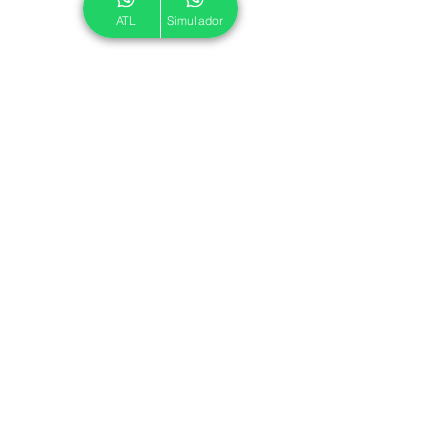
ATL
Simulador
© 2024 ATL.
Criado por
Pegadas Digitais
.
Política de Cookies
|
Política de Privacidade
Associe-se