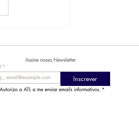
AM reporta lucro de
 576 milhões e
orde de passageiros
Assine nossa Newsletter
l
*
Inscrever
Autorizo a ATL a me enviar emails informativos.
*