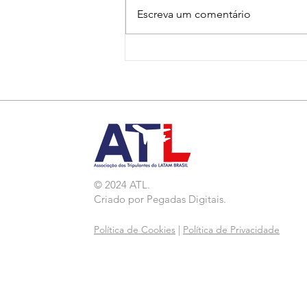
Escreva um comentário
Nota de Repúdio:
Agressão a Aeroviárias
da LATAM em GRU
© 2024 ATL.
Criado por
Pegadas Digitais
.
Política de Cookies
|
Política de Privacidade