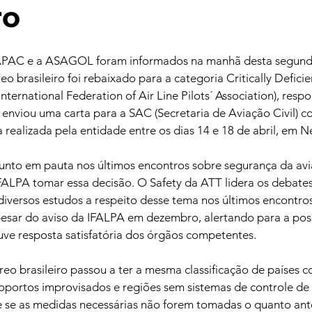
ro
PAC e a ASAGOL foram informados na manhã desta segunda-
o brasileiro foi rebaixado para a categoria Critically Deficie
International Federation of Air Line Pilots´ Association), resp
enviou uma carta para a SAC (Secretaria de Aviação Civil) c
realizada pela entidade entre os dias 14 e 18 de abril, em 
unto em pauta nos últimos encontros sobre segurança da aviaç
FALPA tomar essa decisão. O Safety da ATT lidera os debates
iversos estudos a respeito desse tema nos últimos encontros
pesar do aviso da IFALPA em dezembro, alertando para a poss
ve resposta satisfatória dos órgãos competentes.
eo brasileiro passou a ter a mesma classificação de países 
roportos improvisados e regiões sem sistemas de controle de 
 se as medidas necessárias não forem tomadas o quanto ante