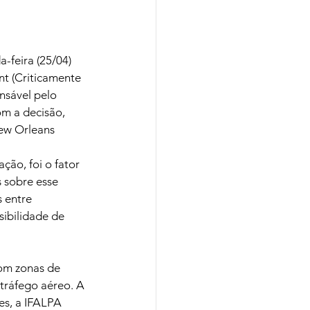
feira (25/04) 
nt (Criticamente 
onsável pelo 
om a decisão, 
New Orleans 
ão, foi o fator 
 sobre esse 
 entre 
ibilidade de 
com zonas de 
tráfego aéreo. A 
s, a IFALPA 