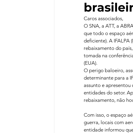
brasilei
Caros associados,
O SNA, a ATT, a ABRA
que todo o espaço aére
deficiente). A IFALPA (
rebaixamento do país, 
tomada na conferência 
(EUA). 
O perigo baloeiro, ass
determinante para a I
assunto e apresentou d
entidades do setor. A
rebaixamento, não hou
Com isso, o espaço aér
guerra, locais com ae
entidade informou que