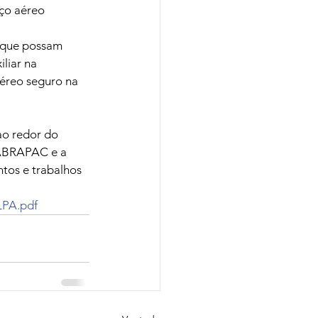
ço aéreo 
 que possam 
liar na 
aéreo seguro na 
ao redor do 
 ABRAPAC e a 
tos e trabalhos 
LPA.pdf