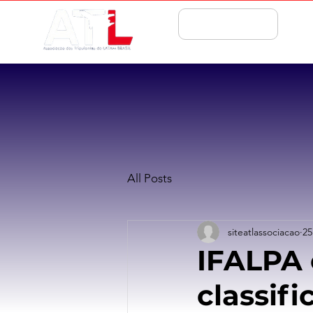
ASSOCIE-SE
All Posts
siteatlassociacao
25
IFALPA
classif