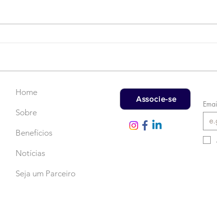
Campanha do Agasalho:
LAT
Faça uma doação!
US$
rec
Home
Associe-se
Emai
Sobre
Benefícios
Notícias
Seja um Parceiro