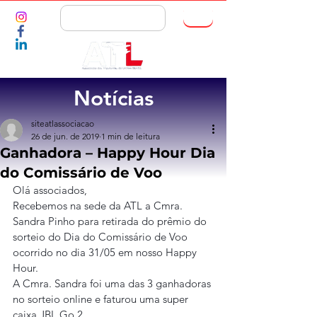
ASSOCIE-SE
Notícias
siteatlassociacao
26 de jun. de 2019
1 min de leitura
Ganhadora – Happy Hour Dia
do Comissário de Voo
Olá associados,
Recebemos na sede da ATL a Cmra. 
Sandra Pinho para retirada do prêmio do 
sorteio do Dia do Comissário de Voo 
ocorrido no dia 31/05 em nosso Happy 
Hour.
A Cmra. Sandra foi uma das 3 ganhadoras 
no sorteio online e faturou uma super 
caixa JBL Go 2.