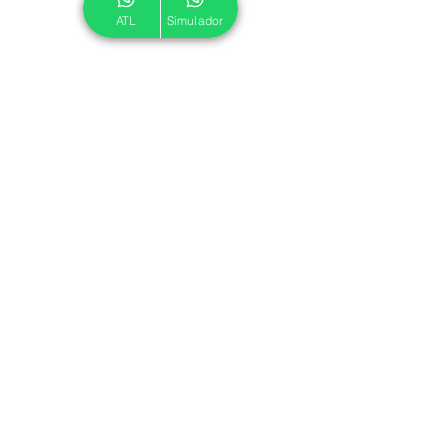
ATL
Simulador
© 2024 ATL.
Criado por
Pegadas Digitais
.
Política de Cookies
|
Política de Privacidade
Associe-se