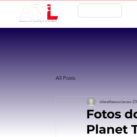
ASSOCIE-SE
All Posts
siteatlassociacao
23
Fotos d
Planet 