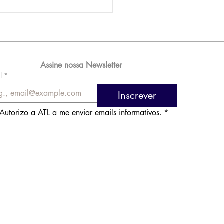
AM reporta lucro de
 576 milhões e
orde de passageiros
Assine nossa Newsletter
l
*
Inscrever
Autorizo a ATL a me enviar emails informativos.
*