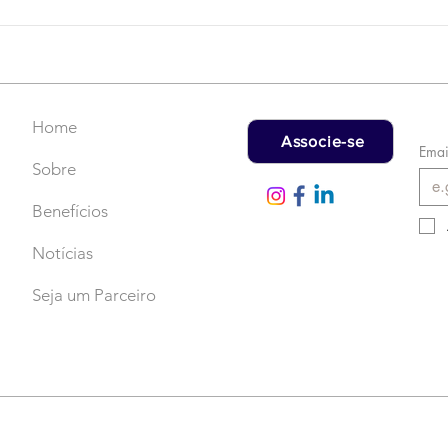
Campanha do Agasalho:
LAT
Faça uma doação!
US$
rec
Home
Associe-se
Emai
Sobre
Benefícios
Notícias
Seja um Parceiro