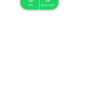
ATL
Simulador
© 2024 ATL.
Criado por
Pegadas Digitais
.
Política de Cookies
|
Política de Privacidade
Associe-se