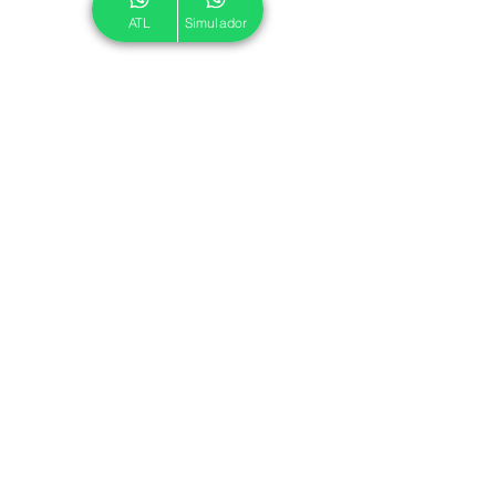
ATL
Simulador
© 2024 ATL.
Criado por
Pegadas Digitais
.
Política de Cookies
|
Política de Privacidade
Associe-se