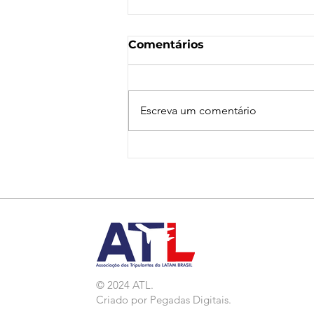
Comentários
Escreva um comentário
Nota de Repúdio:
Agressão a Aeroviárias
da LATAM em GRU
© 2024 ATL.
Criado por
Pegadas Digitais
.