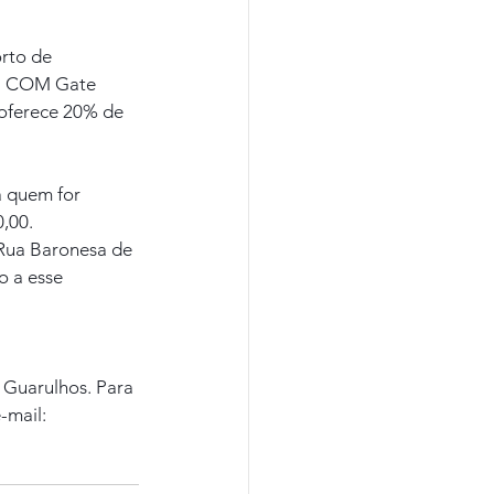
rto de 
d. COM Gate 
 oferece 20% de 
a quem for 
,00. 
 Rua Baronesa de 
o a esse 
Guarulhos. Para 
-mail: 