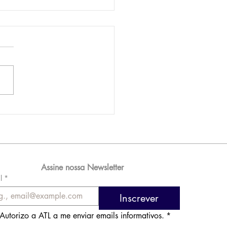
AM reporta lucro de
 576 milhões e
orde de passageiros
Assine nossa Newsletter
l
*
Inscrever
Autorizo a ATL a me enviar emails informativos.
*