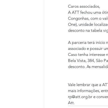
Caros associados,
A ATT fechou uma óti
Congonhas, com o val
One), unidade localiz
desconto na tabela vi
A parceria terá início
associado e possuir u
Caso tenha interesse 
Bela Vista, 384, São P
desconto. As mensalid
Vale lembrar que a A
mais informações, ent
rp@att.org.br e conven
Att.