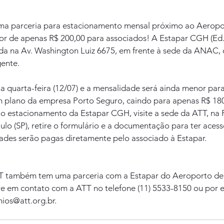
ma parceria para estacionamento mensal próximo ao Aeropo
or de apenas R$ 200,00 para associados! A Estapar CGH (E
ada na Av. Washington Luiz 6675, em frente à sede da ANAC,
gente.
 na quarta-feira (12/07) e a mensalidade será ainda menor par
m plano da empresa Porto Seguro, caindo para apenas R$ 180
no estacionamento da Estapar CGH, visite a sede da ATT, na
aulo (SP), retire o formulário e a documentação para ter acess
ades serão pagas diretamente pelo associado à Estapar.
TT também tem uma parceria com a Estapar do Aeroporto de 
re em contato com a ATT no telefone (11) 5533-8150 ou por e
ios@att.org.br.