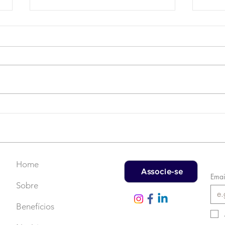
Campanha do Agasalho:
LAT
Faça uma doação!
US$
rec
Home
Associe-se
Emai
Sobre
Benefícios