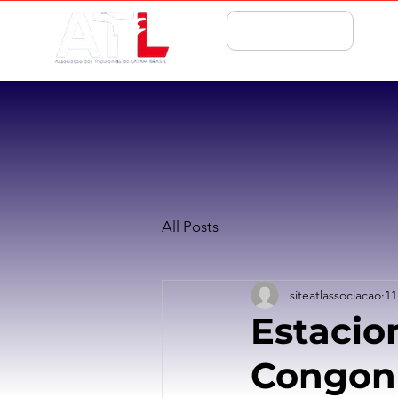
ASSOCIE-SE
All Posts
siteatlassociacao
11
Estacio
Congonh