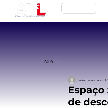
ASSOCIE-SE
All Posts
siteatlassociacao
17
Espaço 
de desc