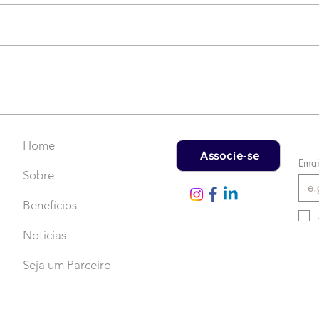
Campanha do Agasalho:
LAT
Faça uma doação!
US$
rec
Home
Associe-se
Emai
Sobre
Benefícios
Notícias
Seja um Parceiro