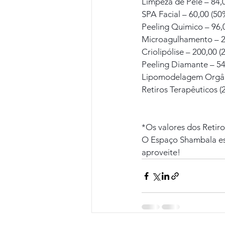
Limpeza de Pele – 84,
SPA Facial – 60,00 (5
Peeling Quimico – 96
Microagulhamento – 2
Criolipólise – 200,00 
Peeling Diamante – 5
Lipomodelagem Orgân
Retiros Terapêuticos (
*Os valores dos Retir
O Espaço Shambala est
aproveite!