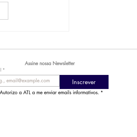
AM reporta lucro de
 576 milhões e
orde de passageiros
Assine nossa Newsletter
l
*
Inscrever
Autorizo a ATL a me enviar emails informativos.
*