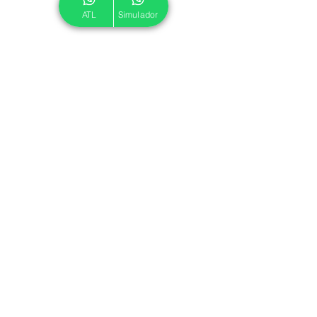
ATL
Simulador
© 2024 ATL.
Criado por
Pegadas Digitais
.
Política de Cookies
|
Política de Privacidade
Associe-se