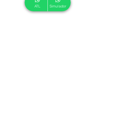
ATL
Simulador
© 2024 ATL.
Criado por
Pegadas Digitais
.
Política de Cookies
|
Política de Privacidade
Associe-se