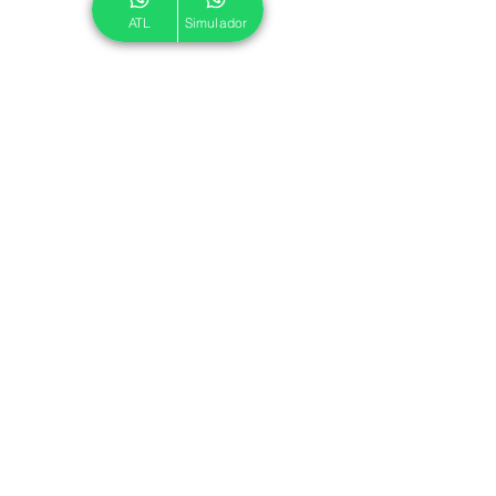
ATL
Simulador
© 2024 ATL.
Criado por
Pegadas Digitais
.
Política de Cookies
|
Política de Privacidade
Associe-se