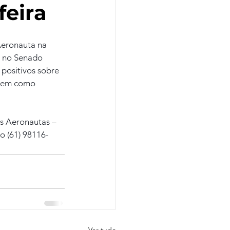
feira
Aeronauta na 
, no Senado 
positivos sobre 
 tem como 
s Aeronautas – 
o (61) 98116-