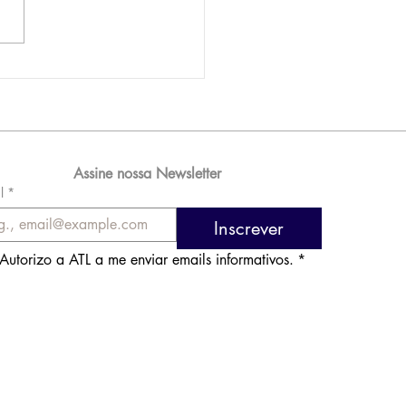
AM reporta lucro de
 576 milhões e
orde de passageiros
Assine nossa Newsletter
l
*
Inscrever
Autorizo a ATL a me enviar emails informativos.
*