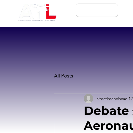
ASSOCIE-SE
All Posts
siteatlassociacao
12
Debate 
Aeronau