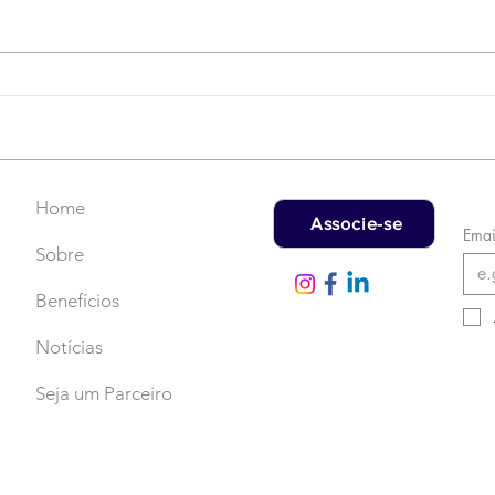
Campanha do Agasalho:
LAT
Faça uma doação!
US$
rec
Home
Associe-se
Emai
Sobre
Benefícios
Notícias
Seja um Parceiro