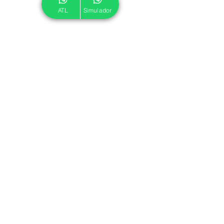
ATL
Simulador
© 2024 ATL.
Criado por
Pegadas Digitais
.
Política de Cookies
|
Política de Privacidade
Associe-se