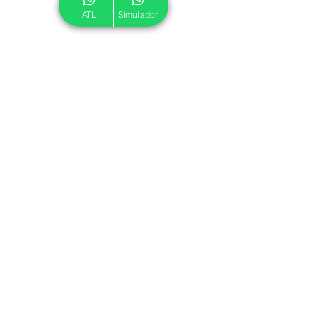
ATL
Simulador
© 2024 ATL.
Criado por
Pegadas Digitais
.
Política de Cookies
|
Política de Privacidade
Associe-se