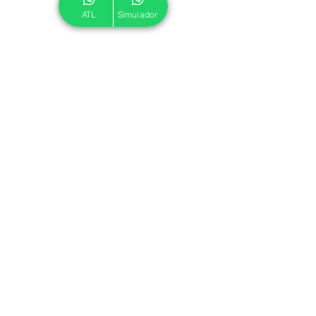
ATL
Simulador
© 2024 ATL.
Criado por
Pegadas Digitais
.
Política de Cookies
|
Política de Privacidade
Associe-se