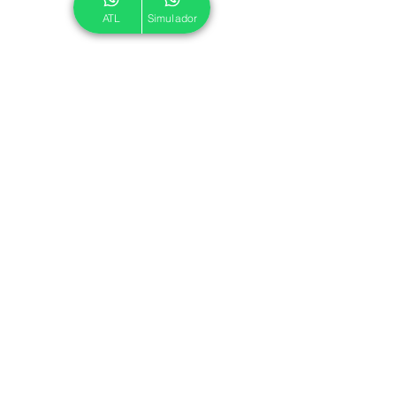
ATL
Simulador
© 2024 ATL.
Criado por
Pegadas Digitais
.
Política de Cookies
|
Política de Privacidade
Associe-se