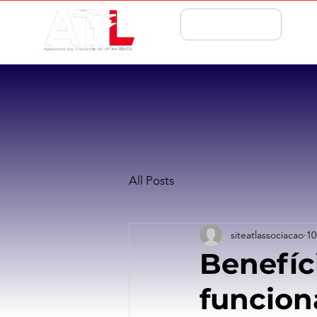
ASSOCIE-SE
All Posts
siteatlassociacao
10
Benefíc
funcion