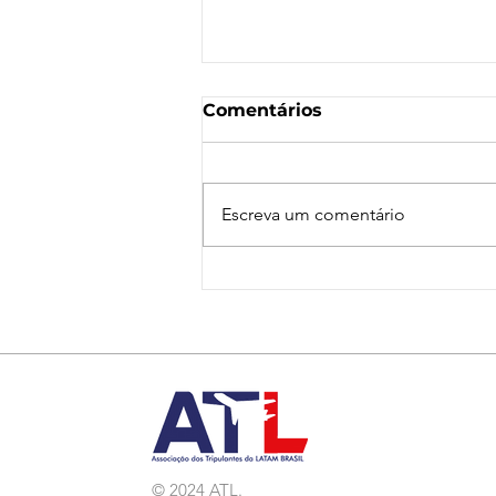
Comentários
Escreva um comentário
Nota de Repúdio:
Agressão a Aeroviárias
da LATAM em GRU
© 2024 ATL.