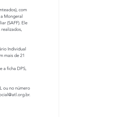
enteados), com 
m a Mongeral 
ar (SAFF). Ele 
realizados, 
rio Individual 
om mais de 21 
 a ficha DPS, 
TL ou no número 
cial@atl.org.br.