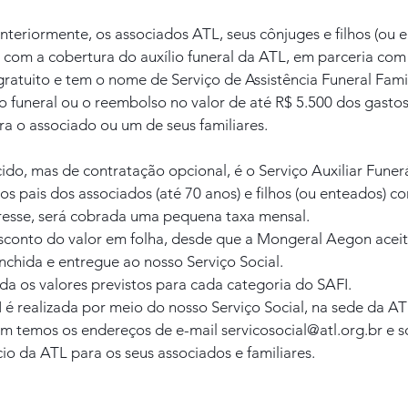
teriormente, os associados ATL, seus cônjuges e filhos (ou 
m com a cobertura do auxílio funeral da ATL, em parceria co
ratuito e tem o nome de Serviço de Assistência Funeral Famili
o funeral ou o reembolso no valor de até R$ 5.500 dos gastos 
a o associado ou um de seus familiares.
ido, mas de contratação opcional, é o Serviço Auxiliar Funerá
 os pais dos associados (até 70 anos) e filhos (ou enteados) c
eresse, será cobrada uma pequena taxa mensal.
sconto do valor em folha, desde que a Mongeral Aegon aceite
nchida e entregue ao nosso Serviço Social.
a os valores previstos para cada categoria do SAFI.
 é realizada por meio do nosso Serviço Social, na sede da A
 temos os endereços de e-mail servicosocial@atl.org.br e so
io da ATL para os seus associados e familiares.