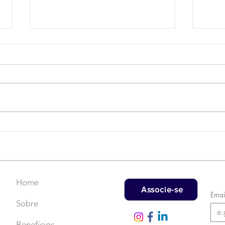
Campanha do Agasalho:
LAT
Faça uma doação!
US$
rec
Home
Associe-se
Emai
Sobre
Benefícios