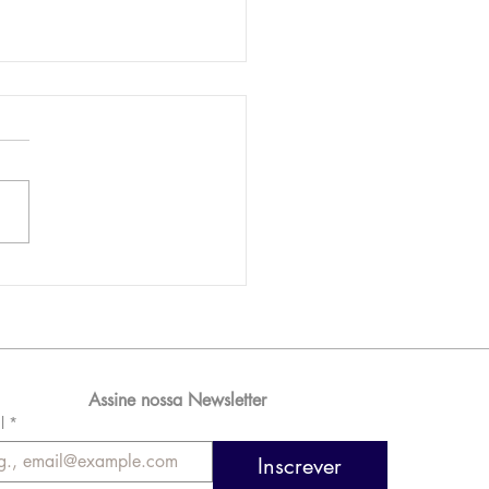
AM reporta lucro de
 576 milhões e
orde de passageiros
Assine nossa Newsletter
l
*
Inscrever