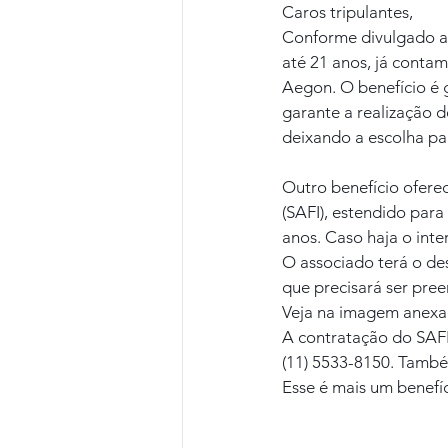
Caros tripulantes,
Conforme divulgado an
até 21 anos, já conta
Aegon. O benefício é g
garante a realização d
deixando a escolha par
Outro benefício oferec
(SAFI), estendido para
anos. Caso haja o int
O associado terá o de
que precisará ser pree
Veja na imagem anexad
A contratação do SAFI
(11) 5533-8150. Também
Esse é mais um benefíc