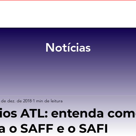
Home
Sobre
Benefícios
Notícias
 de dez. de 2018
1 min de leitura
ios ATL: entenda co
a o SAFF e o SAFI