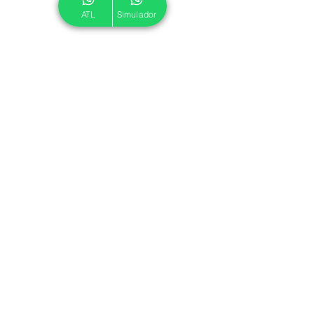
ATL
Simulador
© 2024 ATL.
Criado por
Pegadas Digitais
.
Política de Cookies
|
Política de Privacidade
Associe-se