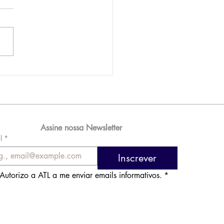
AM reporta lucro de
 576 milhões e
orde de passageiros
Assine nossa Newsletter
l
*
Inscrever
Autorizo a ATL a me enviar emails informativos.
*