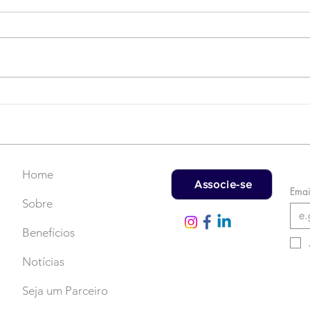
Campanha do Agasalho:
LAT
Faça uma doação!
US$
rec
Home
Associe-se
Emai
Sobre
Benefícios
Notícias
Seja um Parceiro