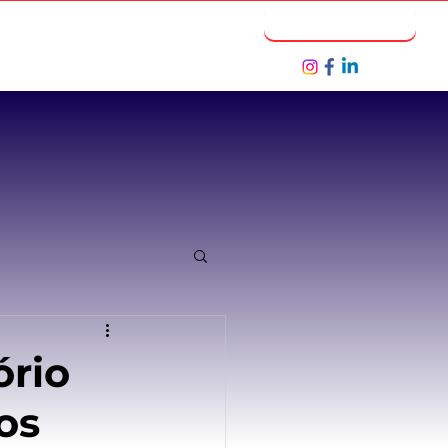
Notícias
Seja um Parceiro
ório
os