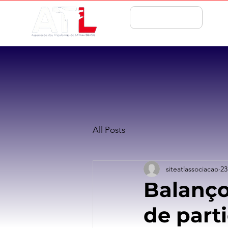
ASSOCIE-SE
All Posts
siteatlassociacao
23
Balanço 
de part