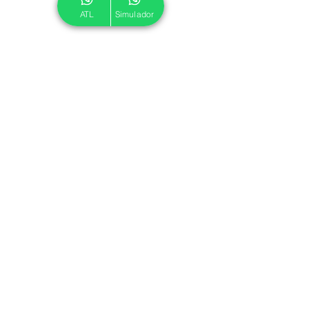
ATL
Simulador
© 2024 ATL.
Criado por
Pegadas Digitais
.
Política de Cookies
|
Política de Privacidade
Associe-se