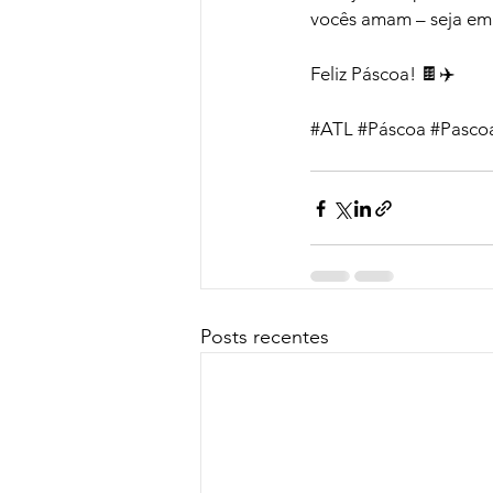
vocês amam – seja em 
Feliz Páscoa! 🍫✈️
#ATL
#Páscoa
#Pasco
Posts recentes