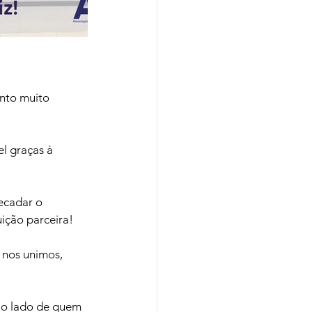
nto muito 
l graças à 
ecadar o 
uição parceira!
 nos unimos, 
ao lado de quem 