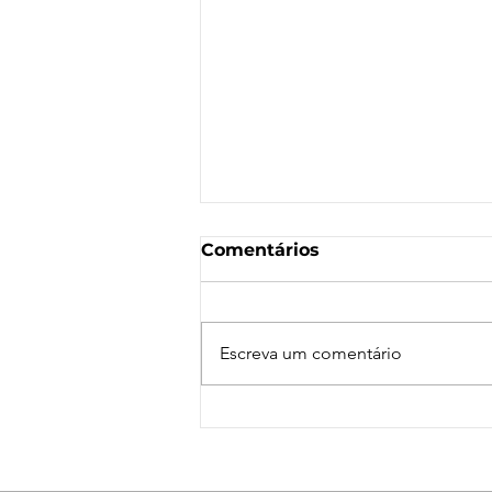
Comentários
Escreva um comentário
Nota de Repúdio:
Agressão a Aeroviárias
da LATAM em GRU