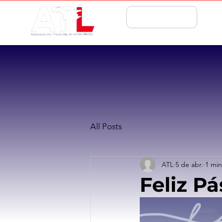
ASSOCIE-SE
All Posts
ATL
5 de abr.
1 min
Feliz Pá