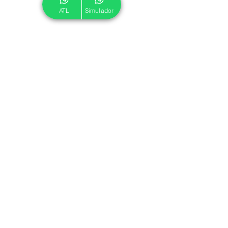
ATL
Simulador
© 2024 ATL.
Criado por
Pegadas Digitais
.
Política de Cookies
|
Política de Privacidade
Associe-se